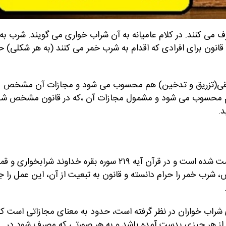
می کنند. در کلام عامیانه به آن شراب خواری می گویند. شرب به
انون برای افرادی که اقدام به شرب خمر می کنند (به هر شکلی) ح
ر طریقی(تزریق و تدخین) هم محسوب می شود و مجازات آن مشخص
م محسوب می شود و مشمول مجازات آن ،که در قانون مشخص شد
د.
در احادیث و روایات دینی بارها شرب خمر یا شرابخواری مذمت شده است و در قرآن آیه ۲۱۹ سوره بقره خداوند شرابخواری و 
 شرب خمر را حرام دانسته و قانون به تبعیت از آن، این عمل را ج
 شراب خواران در نظر گرفته است، حدود به معنای مجازاتی است که
از هر چیزی بدست آمده باشد و به هر صورتی که مصرف شود در