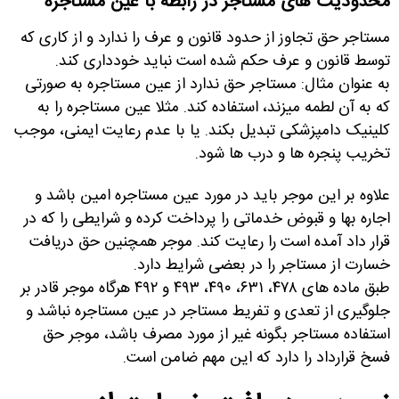
محدودیت های مستاجر در رابطه با عین مستاجره
مستاجر حق تجاوز از حدود قانون و عرف را ندارد و از کاری که
توسط قانون و عرف حکم شده است نباید خودداری کند
.
به عنوان مثال: مستاجر حق ندارد از عین مستاجره به صورتی
که به آن لطمه میزند، استفاده کند. مثلا عین مستاجره را به
کلینیک دامپزشکی تبدیل بکند. یا با عدم رعایت ایمنی، موجب
تخریب پنجره ها و درب ها شود
.
علاوه بر این موجر باید در مورد عین مستاجره امین باشد و
اجاره بها و قبوض خدماتی را پرداخت کرده و شرایطی را که در
قرار داد آمده است را رعایت کند. موجر همچنین حق دریافت
خسارت از مستاجر را در بعضی شرایط دارد
.
طبق ماده های ۴۷۸، ۶۳۱، ۴۹۰، ۴۹۳ و ۴۹۲ هرگاه موجر قادر بر
جلوگیری از تعدی و تفریط مستاجر در عین مستاجره نباشد و
استفاده مستاجر بگونه غیر از مورد مصرف باشد، موجر حق
فسخ قرارداد را دارد که این مهم ضامن است
.