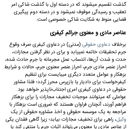
گذشت تقسیم می­شوند که در دسته اول با گذشت شاکی امر
تعقیب و رسیدگی موقوف نمی­شود و در دسته دوم پیگیری
قضایی منوط به شکایت شاکی خصوصی است.
عناصر مادی و معنوی جرائم کیفری
برخلاف
دعاوی حقوقی
(مدنی) در دعاوی کیفری صرف وقوع
جرم تحقیقات خاتمه نمی­یابد و برای در نظر گرفتن مجازات،
حدت و شدت آن‌ها، انتساب عمل مجرمانه با جرم حادث شده،
احراز عنصر مادی جرم، احراز عنصر معنوی جرم، حالات و شرایط
بزهکار و عوامل متعدد دیگری می­بایست برای تنظیم
کیفرخواست برای دادیار یا بازپرس محرز گردد؛ فلذا مشاور
حقوقی در دعاوی کیفری امری اجتناب‌ناپذیر خواهد بود.
عواملی که می­توانند موجبات تخفیف مجازات را برای بزهکار
فراهم آورند، آنچنان فراوان هستند که ضروری است بزهکار با
مراجعه به یک موسسه حقوقی و اخذ مشاوره حقوقی از یک
وکیل
، راهی برای تخفیف مجازات بیابد؛ زیرا گاهی فقدان یکی
از عناصر مادی یا معنوی می‌تواند اثبات جرم را منتفی کند یا